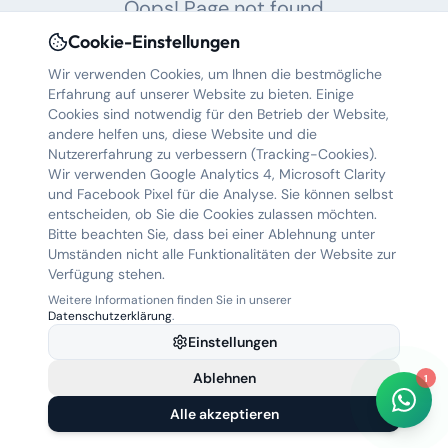
Oops! Page not found
Cookie-Einstellungen
Return to Home
Hallo! 👋 Wie können wir Ihnen
helfen? Wählen Sie eine Option
Wir verwenden Cookies, um Ihnen die bestmögliche
oder schreiben Sie uns direkt.
Erfahrung auf unserer Website zu bieten. Einige
Jetzt
Cookies sind notwendig für den Betrieb der Website,
andere helfen uns, diese Website und die
Nutzererfahrung zu verbessern (Tracking-Cookies).
🚗 Auto bewerten
Wir verwenden Google Analytics 4, Microsoft Clarity
und Facebook Pixel für die Analyse. Sie können selbst
entscheiden, ob Sie die Cookies zulassen möchten.
📞 Rückruf anfordern
Bitte beachten Sie, dass bei einer Ablehnung unter
Umständen nicht alle Funktionalitäten der Website zur
❓ Frage stellen
Verfügung stehen.
Weitere Informationen finden Sie in unserer
Datenschutzerklärung
.
Chat starten
Einstellungen
Powered by WhatsApp • Antwort in <5 Min
Ablehnen
1
Alle akzeptieren