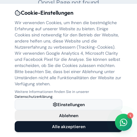
Oops! Page not found
Cookie-Einstellungen
Return to Home
Hallo! 👋 Wie können wir Ihnen
helfen? Wählen Sie eine Option
Wir verwenden Cookies, um Ihnen die bestmögliche
oder schreiben Sie uns direkt.
Erfahrung auf unserer Website zu bieten. Einige
Jetzt
Cookies sind notwendig für den Betrieb der Website,
andere helfen uns, diese Website und die
Nutzererfahrung zu verbessern (Tracking-Cookies).
🚗 Auto bewerten
Wir verwenden Google Analytics 4, Microsoft Clarity
und Facebook Pixel für die Analyse. Sie können selbst
entscheiden, ob Sie die Cookies zulassen möchten.
📞 Rückruf anfordern
Bitte beachten Sie, dass bei einer Ablehnung unter
Umständen nicht alle Funktionalitäten der Website zur
❓ Frage stellen
Verfügung stehen.
Weitere Informationen finden Sie in unserer
Datenschutzerklärung
.
Chat starten
Einstellungen
Powered by WhatsApp • Antwort in <5 Min
Ablehnen
1
Alle akzeptieren